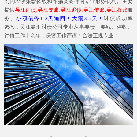
到的应收账款催收和诈骗类案件的专业服务机构。主要
提供
吴江讨债,吴江要账,吴江追债,吴江催账,吴江收账
服
务。
小额债务1-3天追回！大额3-5天！
讨债成功率
95%，吴江鑫汇讨债公司专业从事要债、要账、催收、
讨债工作十余年，保密工作严谨！合法正规专业！