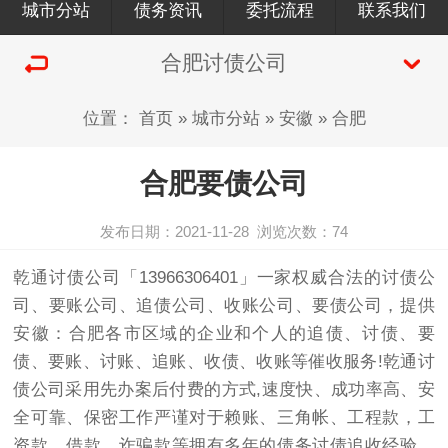
城市分站
债务资讯
委托流程
联系我们
合肥讨债公司
位置：
首页
»
城市分站
»
安徽
»
合肥
合肥要债公司
发布日期：2021-11-28
浏览次数：
74
乾通
讨债公司
「13966306401」一家权威合法的
讨债
公
司、要账公司、追债公司、收账公司、
要债
公司，提供
安徽：合肥各市区域的企业和个人的追债、讨债、
要
债
、要账、讨账、追账、收债、收账等催收服务!乾通讨
债公司采用先办案后付费的方式,速度快、成功率高、安
全可靠、保密工作严谨对于赖账、三角帐、工程款，工
资款、借款、诈骗款等拥有多年的债务讨债追收经验，