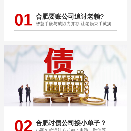
01
合肥要账公司追讨老赖?
智慧手段与威慑力并存 让老赖束手就擒
02
合肥讨债公司接小单子？
小额欠款追讨方式如：电话、微信等