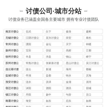
讨债公司·城市分站
讨债业务已涵盖全国各主要城市 拥有专业讨债团队
南京讨债公
玄武
白下
秦淮
建邺
司
无锡讨债公
江阴讨债公
宜兴讨债公
崇安
南长
司
司
司
常州讨债公
溧阳
金坛
天宁
钟楼
司
扬州讨债公
宝应
仪征
高邮
江都
司
徐州讨债公
丰县
沛县
铜山
睢宁
司
苏州讨债公
常熟讨债公
张家港讨债
昆山讨债公
吴江讨债公
司
司
公司
司
司
连云港讨债
连云
新浦
海州
赣榆
公司
盐城讨债公
亭湖
盐都
响水
滨海
司
淮安讨债公
涟水
洪泽
金湖
清河
司
宿迁讨债公
沭阳
泗阳
泗洪
宿城
司
镇江讨债公
丹阳
扬中
句容
京口
司
南通讨债公
海安
如东
启东
如皋
司