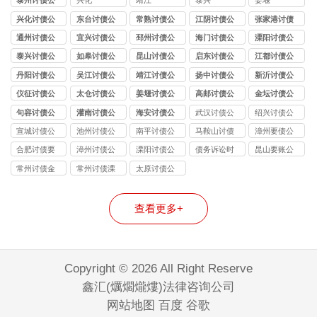
泰州讨债公
兴化
靖江
泰兴
姜堰
司
兴化讨债公
东台讨债公
常熟讨债公
江阴讨债公
张家港讨债
司
司
司
司
公司
通州讨债公
宜兴讨债公
邳州讨债公
海门讨债公
溧阳讨债公
司
司
司
司
司
泰兴讨债公
如皋讨债公
昆山讨债公
启东讨债公
江都讨债公
司
司
司
司
司
丹阳讨债公
吴江讨债公
靖江讨债公
扬中讨债公
新沂讨债公
司
司
司
司
司
仪征讨债公
太仓讨债公
姜堰讨债公
高邮讨债公
金坛讨债公
司
司
司
司
司
句容讨债公
灌南讨债公
海安讨债公
武汉讨债公
绍兴讨债公
司
司
司
司
司
宣城讨债公
池州讨债公
南平讨债公
马鞍山讨债
漳州要债公
司
司
司
公司
司
合肥讨债要
漳州讨债公
溧阳讨债公
债务诉讼时
昆山要账公
账公司
司
司
效
司
常州讨债金
常州讨债溧
太原讨债公
坛公司
阳公司
司
查看更多+
Copyright © 2026 All Right Reserve
鑫汇(爄爓爖熡)法律咨询公司
网站地图
百度
谷歌