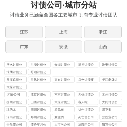
讨债公司·城市分站
讨债业务已涵盖全国各主要城市 拥有专业讨债团队
江苏
上海
浙江
广东
安徽
山西
涟水讨债公
洪泽讨债公
金湖讨债公
清河讨债公
淮安讨债公
司
司
司
司
司
淮阴讨债公
盱眙讨债公
司
司
吴江追债公
常熟讨债公
嘉兴讨债公
常州讨债要
吴江老牌讨
司
司
司
账
债公司
太原讨债公
司
讨债公司
江苏讨债公
南京讨债公
无锡讨债公
常州讨债公
司
司
司
司
扬州讨债公
山西讨债公
太原讨债公
客人吃
大同讨债公
司
司
司
司
理的尤
朔州讨债公
避免在
忻州讨债公
形下要
司
司
河南讨债公
郑州讨债公
兼施的
死亡当公司
法院宣公司
司
司
告后债公司
债务年月公
人可向公司
法院申公司
请宣告公司