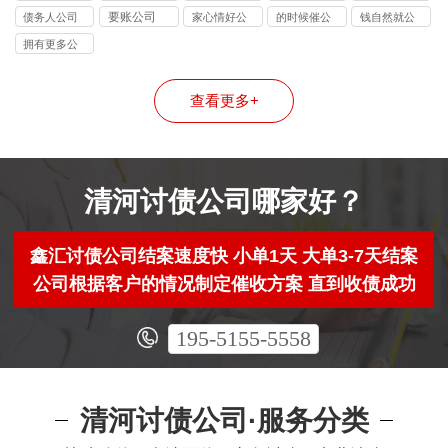
司
要账公司
债务人公司
家心情好公
的时候催公
钱自然就公
司
司
司
拥有更多公
司
查看更多+
清河讨债公司哪家好？
鑫汇讨债公司结案速度快 小单1天 大单3-7天结案
公司根据客户的情况制定催收方案 直到收债成功
195-5155-5558
清河讨债公司·服务分类