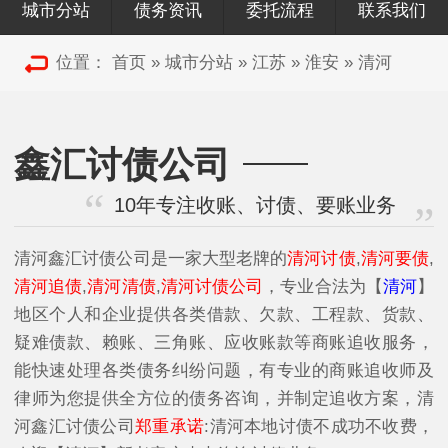
城市分站
债务资讯
委托流程
联系我们
位置：
首页
»
城市分站
»
江苏
»
淮安
»
清河
鑫汇讨债公司
10年专注收账、讨债、要账业务
清河鑫汇讨债公司是一家大型老牌的
清河讨债
,
清河要债
,
清河追债
,
清河清债
,
清河讨债公司
，专业合法为【
清河
】
地区个人和企业提供各类借款、欠款、工程款、货款、
疑难债款、赖账、三角账、应收账款等商账追收服务，
能快速处理各类债务纠纷问题，有专业的商账追收师及
律师为您提供全方位的债务咨询，并制定追收方案，清
河鑫汇讨债公司
郑重承诺
:清河本地讨债不成功不收费，