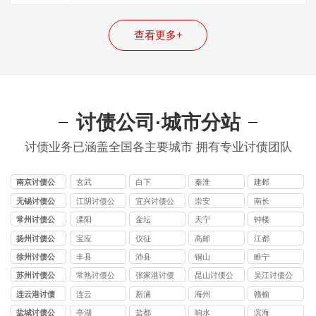
正老赖的时候，面对老赖无数次承诺心力…
查看更多+
讨债公司·城市分站
讨债业务已涵盖全国各主要城市 拥有专业讨债团队
南京讨债公
玄武
白下
秦淮
建邺
司
无锡讨债公
江阴讨债公
宜兴讨债公
崇安
南长
司
司
司
常州讨债公
溧阳
金坛
天宁
钟楼
司
扬州讨债公
宝应
仪征
高邮
江都
司
徐州讨债公
丰县
沛县
铜山
睢宁
司
苏州讨债公
常熟讨债公
张家港讨债
昆山讨债公
吴江讨债公
司
司
公司
司
司
连云港讨债
连云
新浦
海州
赣榆
公司
盐城讨债公
亭湖
盐都
响水
滨海