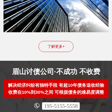
了解更多+
眉山讨债公司·不成功 不收费
解决经济纠纷有独特手段 有超10年债务追收经验
收费在10%到30%之间 可根据债务的难易度调整
195-5155-5558