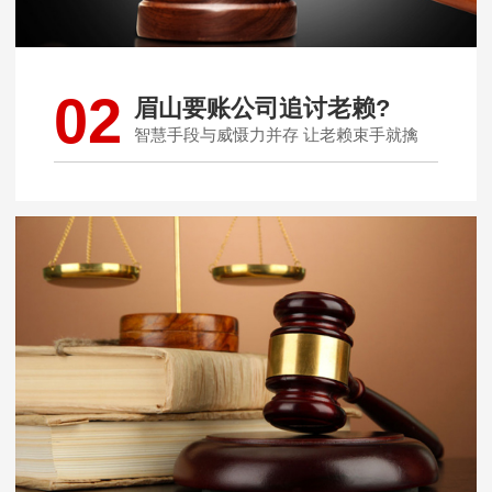
02
眉山要账公司追讨老赖?
智慧手段与威慑力并存 让老赖束手就擒