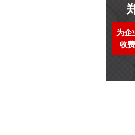
为企
收费