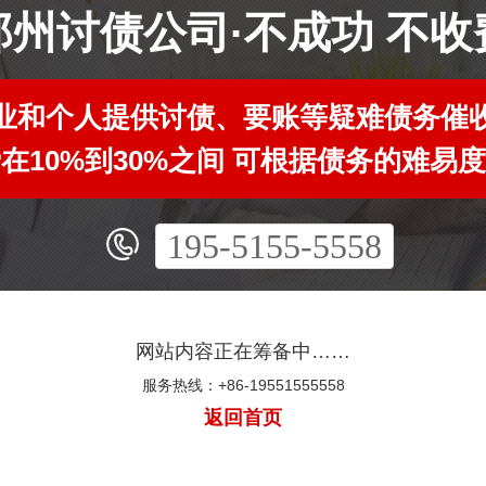
郑州讨债公司·不成功 不收
业和个人提供讨债、要账等疑难债务催
在10%到30%之间 可根据债务的难易
195-5155-5558
网站内容正在筹备中……
服务热线：+86-19551555558
返回首页