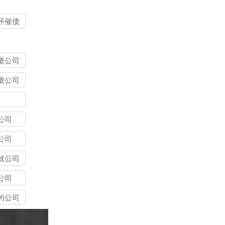
环催债
债公司
债公司
公司
公司
就公司
公司
的公司