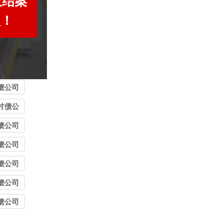
天结案
款！
债公司
讨债公
债公司
债公司
债公司
债公司
债公司