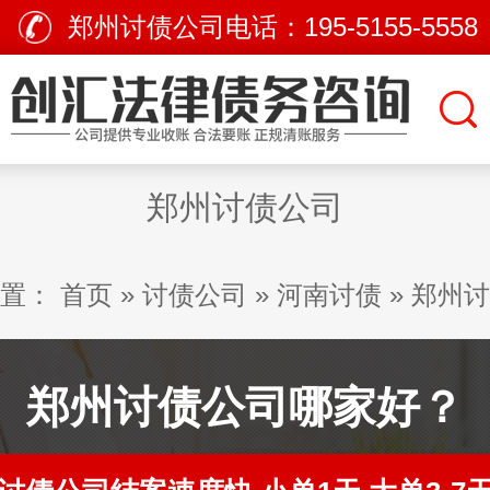
郑州讨债公司电话：
195-5155-5558
郑州讨债公司
置：
首页
»
讨债公司
»
河南讨债
»
郑州讨
郑州讨债公司哪家好？