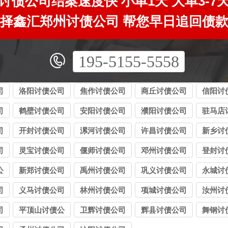
讨债公司结案速度快 小单1天 大单3-7
择鑫汇郑州讨债公司 帮您早日追回债
195-5155-5558
司
洛阳讨债公司
焦作讨债公司
商丘讨债公司
信阳讨
司
鹤壁讨债公司
安阳讨债公司
濮阳讨债公司
驻马店
司
司
开封讨债公司
漯河讨债公司
许昌讨债公司
新乡讨
司
灵宝讨债公司
偃师讨债公司
邓州讨债公司
登封讨
公
新郑讨债公司
禹州讨债公司
巩义讨债公司
永城讨
司
义马讨债公司
林州讨债公司
项城讨债公司
汝州讨
司
平顶山讨债公
卫辉讨债公司
辉县讨债公司
舞钢讨
司