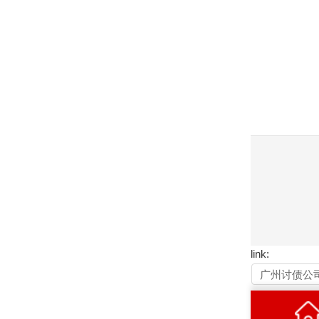
link:
广州讨债公